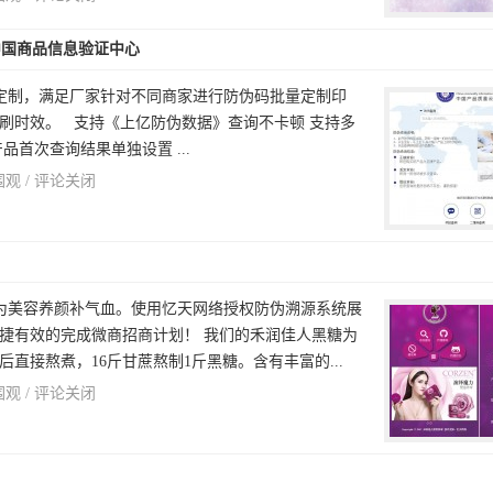
中国商品信息验证中心
定制，满足厂家针对不同商家进行防伪码批量定制印
刷时效。 支持《上亿防伪数据》查询不卡顿 支持多
品首次查询结果单独设置 ...
围观 /
评论关闭
为美容养颜补气血。使用忆天网络授权防伪溯源系统展
有效的完成微商招商计划！ 我们的​‌‌禾润佳人黑糖为
直接熬煮，16斤甘蔗熬制1斤黑糖。含有丰富的...
围观 /
评论关闭