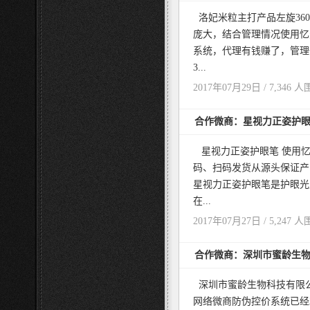
洛妃米粒主打产品左旋36
庞大，结合管理情况使用忆
系统，代理有钱赚了，管理
3...
2017年07月29日 / 7,346 人
合作微商：星视力正姿护
星视力正姿护眼笔 使用忆
码、扫码发货从源头保证产
星视力正姿护眼笔是护眼光
在...
2017年07月27日 / 5,247 人
合作微商：深圳市蜜龄生
深圳市蜜龄生物科技有限公
网络微商防伪控价系统已经