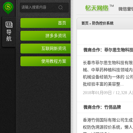
首页
首页
»
防伪控价系统
导
拼多多资讯
航
互联网新资讯
微商合作：菲尔思生物科
使用教程方案
长春市菲尔思生物科技有限
械、中草药种植科技领域内
机械设备经销为一体的 公
批经验丰富的美容整...
2018年01月09日 / 12,328 
微商合作：竹俏品牌
香港竹俏国际有限公司生成
权防伪溯源控价系统，懒人