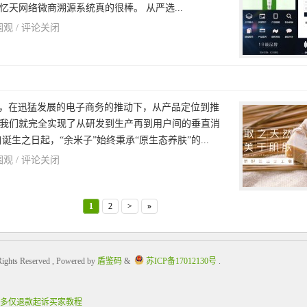
天网络微商溯源系统真的很棒。 从严选...
围观 /
评论关闭
4月，在迅猛发展的电子商务的推动下，从产品定位到推
我们就完全实现了从研发到生产再到用户间的垂直消
诞生之日起，“余米子”始终秉承“原生态养肤”的...
围观 /
评论关闭
1
2
>
»
Rights Reserved , Powered by
盾鉴码
&
苏ICP备17012130号
.
多仅退款起诉买家教程