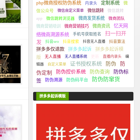
php微商授权防伪系统
定制系统
微
内录头
微信跳转
信公众号
微信自定义菜单
微信跳转
微商发货系统
app
微信跳转浏览器
微商团队
忆天网
微商资讯
微商营销培训
微商营销技巧
扫一扫开
络微商溯源系统
手机号获取姓名
发
抖音seo
抖音搜索
抖音无人直播
抖音算法
拼多多仅退款
拼多多起诉
拼多多起诉模
版
无人直播
无人直播系统
更新
直播内录头
编
证书授权系统
防伪
防
辑器
自定义菜单
防伪标
防伪控价系统
防伪查询
伪定制
防伪防窜货
防伪溯源
防伪码平台
签
拼多多起诉模版