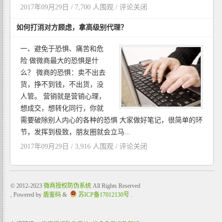
2017年09月29日 / 7,700 人围观 /
评论关闭
如何打消对方顾虑，拿高级别代理？
一、避免于恐惧、痛苦和危
险 做微商最大的恐惧是什
么？ 微商的恐惧：卖不出去
货，挣不到钱，不出货，没
人管。 营销就是营销心理，
想成交，想转化同行，你就
需要破除别人内心的各种的恐惧 大家做好笔记，很简单的环
节，发挥到极致，朋友圈就会立马...
2017年09月29日 / 3,916 人围观 /
评论关闭
© 2012-2023
微商授权防伪系统
All Rights Reserved
, Powered by
盾鉴码
&
苏ICP备17012130号
.