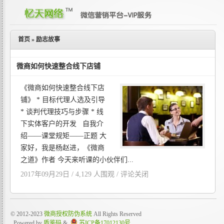
首页
»
励志故事
微商如何快速整合线下店铺
《微商如何快速整合线下店
铺》 * 目标代理人选及引导
* 谈判代理技巧与步骤 * 线
下实体客户的开发 自我介
绍——课堂规矩——正题 大
家好，我是杨赵进，《微商
之道》作者 今天来听课的小伙伴们...
2017年09月29日 / 4,129 人围观 /
评论关闭
© 2012-2023
微商授权防伪系统
All Rights Reserved
, Powered by
盾鉴码
&
苏ICP备17012130号
.