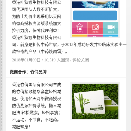
香港杜狄娜生物科技有限公
司代理团队人数不断扩大，
为防止乱价出现采用忆天网
络微商授权溯源版系统加大
控价力度，保障代理利益！
香港杜狄娜生物科技有限公
司，前身是祖传中药世家，于2013年成功研发并经临床实验出一
款神奇的产品（中药焕颜霜）。...
2018年01月09日 / 16,519 人围观 /
评论关闭
微商合作：竹俏品牌
香港竹俏国际有限公司生成
的竹俏紧致精华套盒轻松减
肥。使用忆天网络微商授权
防伪溯源控价系统，懒人减
肥法:轻松燃脂，轻松享瘦；
不运动，不节食，不吃药。
减肥塑身！ ...