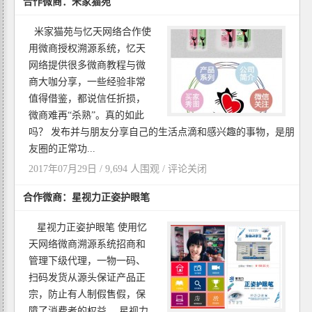
合作微商：米家猫苑
米家猫苑与忆天网络合作使
用微商授权溯源系统，忆天
网络提供很多微商教程与微
商大咖分享，一些经验非常
值得借鉴，都说信任折损，
微商难再“杀熟”。真的如此
吗？ 发布并与朋友分享自己的生活点滴和感兴趣的事物，是朋
友圈的正常功...
2017年07月29日 / 9,694 人围观 /
评论关闭
合作微商：星视力正姿护眼笔
星视力正姿护眼笔 使用忆
天网络微商溯源系统招商和
管理下级代理，一物一码、
扫码发货从源头保证产品正
宗，防止有人制假售假，保
障了消费者的权益。 星视力