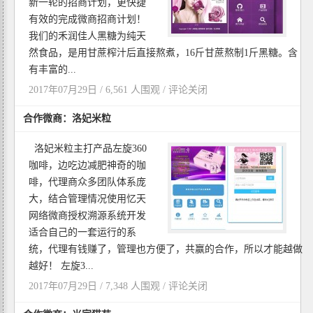
新一轮的招商计划，更快捷
有效的完成微商招商计划！
我们的​‌‌禾润佳人黑糖为纯天
然食品，是用甘蔗榨汁后直接熬煮，16斤甘蔗熬制1斤黑糖。含
有丰富的...
2017年07月29日 / 6,561 人围观 /
评论关闭
合作微商：洛妃米粒
洛妃米粒主打产品左旋360
咖啡，边吃边减肥神奇的咖
啡，代理商众多团队体系庞
大，结合管理情况使用忆天
网络微商授权溯源系统开发
适合自己的一套运行的系
统，代理有钱赚了，管理也方便了，共赢的合作，所以才能越做
越好！ 左旋3...
2017年07月29日 / 7,348 人围观 /
评论关闭